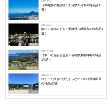
2023.03.21
日本有数の海産物！大分県大分市の特産品3
選！
大分県
2023.03.21
塩パン発祥のまち！愛媛県八幡浜市の特産品3
選！
愛媛県
2023.02.03
日本一のお茶を使用！長崎県東彼杵町の特産
品3選！
東彼杵町
2023.01.27
れんこん好きにはたまらない！山口県岩国市
の特産品3選
山口県