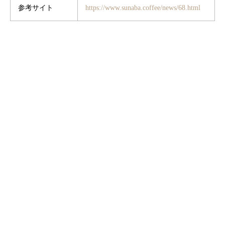
参考サイト
https://www.sunaba.coffee/news/68.html