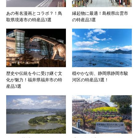
あの有名漫画とコラボ？！鳥
縁起物に最適！島根県出雲市
取県境港市の特産品3選
の特産品3選
歴史や伝統を今に受け継ぐ文
穏やかな街、静岡県静岡市駿
化が魅力！福井県福井市の特
河区の特産品3選！
産品3選