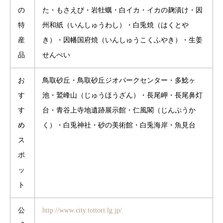
の
た・もさえび・岩牡蠣・白イカ・イカの麹漬け・因
特
州和紙（いんしゅうわし）・白兎焼（はくとや
産
き）・因幡国府焼（いんしゅうこくふやき）・生姜
品
せんべい
お
鳥取砂丘・鳥取砂丘ジオパークセンター・多鯰ヶ
す
池・鷲峰山（じゅうほうざん）・長尾岬・長尾鼻灯
す
台・青谷上寺地遺跡展示館・仁風閣（じんぷうか
め
く）・白兎神社・砂の美術館・白兎海岸・魚見台
ス
ポ
ッ
ト
公
http://www.city.tottori.lg.jp/