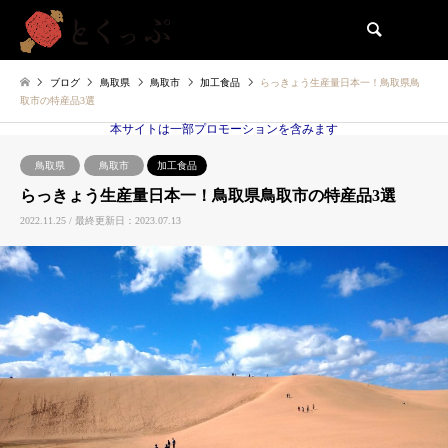
検索
ブログ
鳥取県
鳥取市
加工食品
らっきょう生産量日本一！鳥取県鳥
取市の特産品3選
本サイトは一部プロモーションを含みます
鳥取県
鳥取市
加工食品
らっきょう生産量日本一！鳥取県鳥取市の特産品3選
2022.11.25 / 最終更新日：2023.07.13