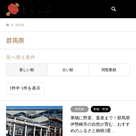
検索
群馬県
群馬県
並べ替え条件
新しい順
古い順
閲覧数順
1件中 1件を表示
群馬県
果物・野菜
果物に野菜、畜産まで！群馬県
伊勢崎市の自然が育む、おすす
めのふるさと納税3選…