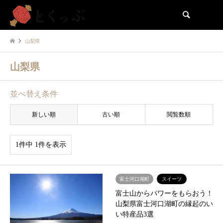
検索
山梨県
山梨県
並べ替え条件
新しい順
古い順
閲覧数順
1件中 1件を表示
富士河口湖町
スイーツ
富士山からパワーをもらおう！
山梨県富士河口湖町の縁起のい
い特産品3選