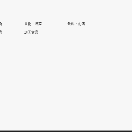
物
果物・野菜
飲料・お酒
貨
加工食品