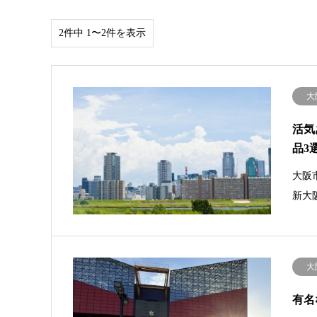
2件中 1〜2件を表示
大
活気
品3
大阪
新大
大
有名