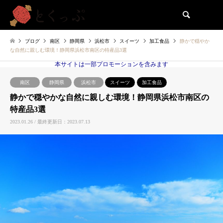
検索
ブログ
南区
静岡県
浜松市
スイーツ
加工食品
静かで穏やか
な自然に親しむ環境！静岡県浜松市南区の特産品3選
本サイトは一部プロモーションを含みます
南区
静岡県
浜松市
スイーツ
加工食品
静かで穏やかな自然に親しむ環境！静岡県浜松市南区の
特産品3選
2023.01.26 / 最終更新日：2023.07.13