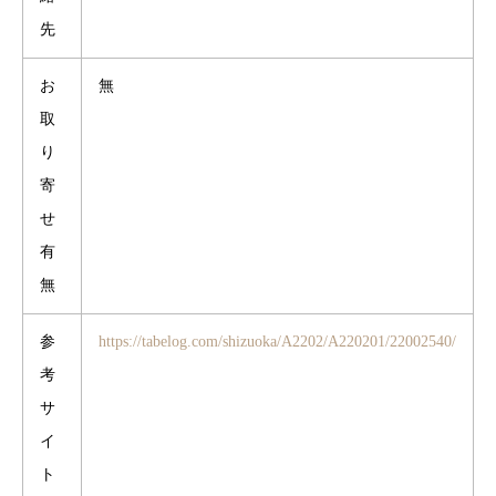
先
お
無
取
り
寄
せ
有
無
参
https://tabelog.com/shizuoka/A2202/A220201/22002540/
考
サ
イ
ト