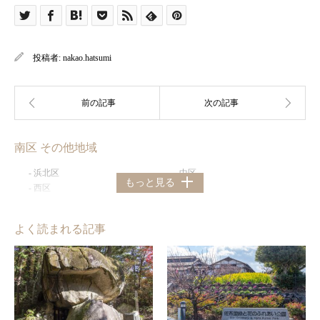
投稿者:
nakao.hatsumi
南区 その他地域
浜北区
中区
もっと見る
西区
東区
よく読まれる記事