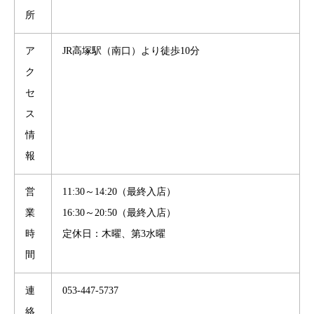
所
ア
JR高塚駅（南口）より徒歩10分
ク
セ
ス
情
報
営
11:30～14:20（最終入店）
業
16:30～20:50（最終入店）
時
定休日：木曜、第3水曜
間
連
053-447-5737
絡