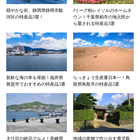
穏やかな街、静岡県静岡市駿
Jリーグ柏レイソルのホームタ
河区の特産品3選！
ウン！千葉県柏市の地元民か
ら愛される特産品3選
新鮮な海の幸を堪能！福井県
らっきょう生産量日本一！鳥
敦賀市でおすすめの特産品3選
取県鳥取市の特産品3選
大注目の絶品グルメ！長崎県
地域の産物で作り出す鹿児島