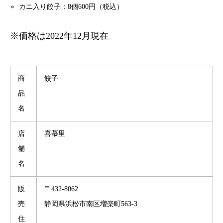
カニ入り餃子：8個600円（税込）
※価格は2022年12月現在
商
餃子
品
名
店
喜慕里
舗
名
販
〒432-8062
売
静岡県浜松市南区増楽町563-3
住