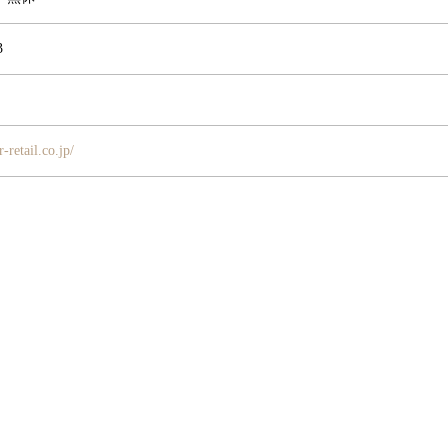
3
-retail.co.jp/