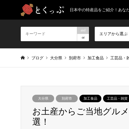
日本中の特産品をご紹介！あな
and
エリアから選ぶ
or
ブログ
大分県
別府市
加工食品
工芸品・
大分県
別府市
加工食品
工芸品・雑貨
お土産からご当地グルメ
選！