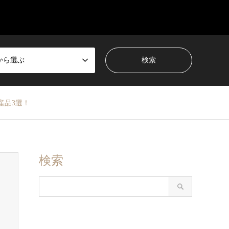
から選ぶ
産品3選！
検索