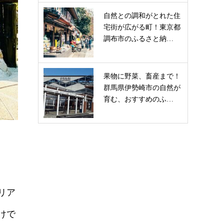
自然との調和がとれた住
宅街が広がる町！東京都
調布市のふるさと納…
果物に野菜、畜産まで！
群馬県伊勢崎市の自然が
育む、おすすめのふ…
リア
けで