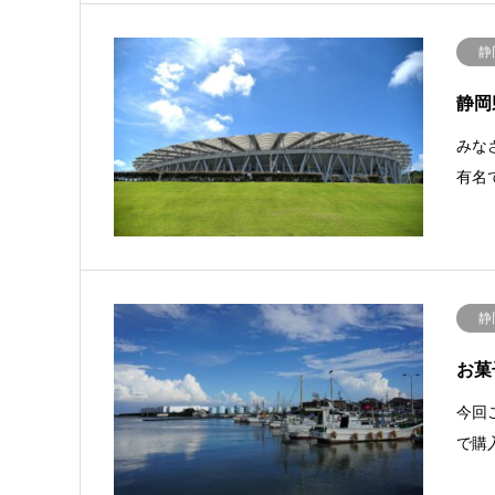
静
静岡
みな
有名
静
お菓
今回
で購