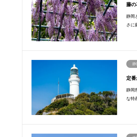
藤の
静岡
さに
静
定番
静岡
な特