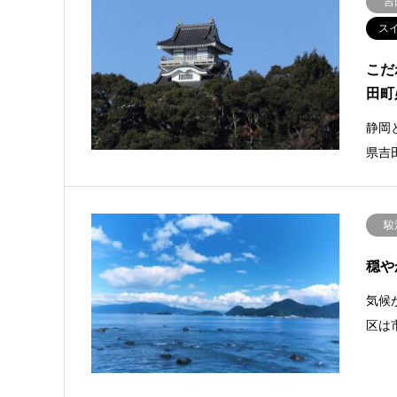
吉
ス
こだ
田町
静岡
県吉
駿
穏や
気候
区は