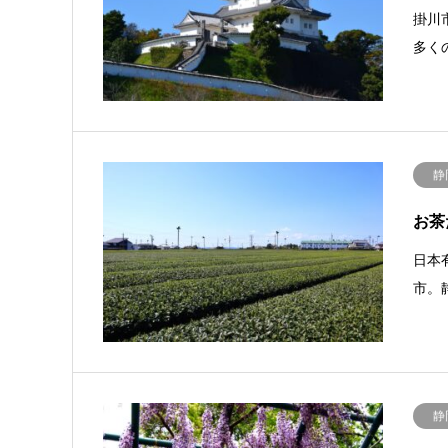
掛川
多く
静
お茶
日本
市。
静