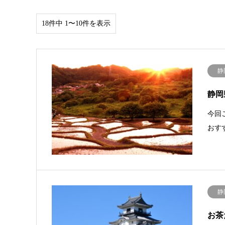
18件中 1〜10件を表示
静
静岡
今回
おす
静
お茶