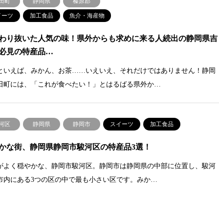
田町
静岡県
榛原郡
イーツ
加工食品
魚介・海産物
わり抜いた人気の味！県外からも求めに来る人続出の静岡県吉
必見の特産品…
といえば、みかん、お茶……いえいえ、それだけではありません！静岡
田町には、「これが食べたい！」とはるばる県外か…
河区
静岡県
静岡市
スイーツ
加工食品
かな街、静岡県静岡市駿河区の特産品3選！
がよく穏やかな、静岡市駿河区。静岡市は静岡県の中部に位置し、駿河
市内にある3つの区の中で最も小さい区です。みか…