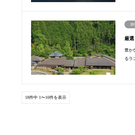
静
厳選
豊か
るラ
18件中 1〜10件を表示