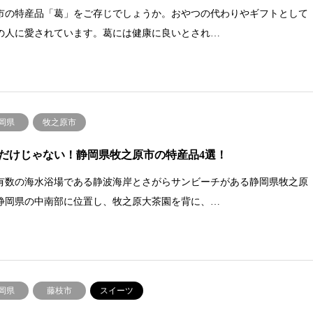
市の特産品「葛」をご存じでしょうか。おやつの代わりやギフトとして
の人に愛されています。葛には健康に良いとされ…
岡県
牧之原市
だけじゃない！静岡県牧之原市の特産品4選！
有数の海水浴場である静波海岸とさがらサンビーチがある静岡県牧之原
静岡県の中南部に位置し、牧之原大茶園を背に、…
岡県
藤枝市
スイーツ