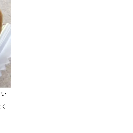
てい
なく