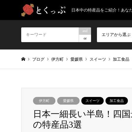
日本中の特産品をご紹介！あな
and
エリアから選ぶ
or
ブログ
伊方町
愛媛県
スイーツ
加工食品
伊方町
愛媛県
スイーツ
加工食品
日本一細長い半島！四国
の特産品3選