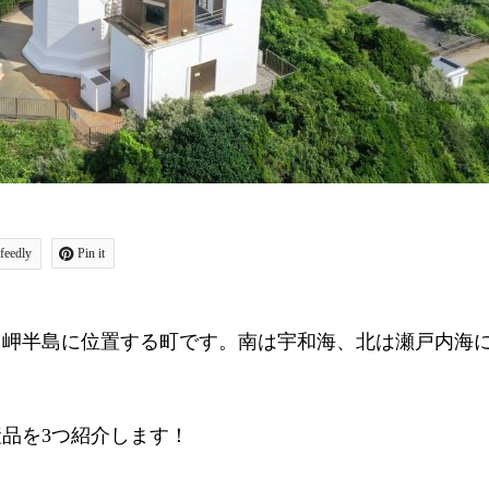
feedly
Pin it
田岬半島に位置する町です。南は宇和海、北は瀬戸内海
品を3つ紹介します！