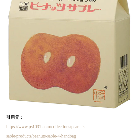
引用元：
https://www.ps1031.com/collections/peanuts-
sable/products/peanuts-sable-4-handbag