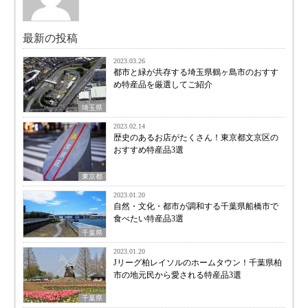
最新の投稿
2023.03.26
都市と緑が共存する埼玉県鶴ヶ島市のおすす
め特産品を厳選してご紹介
埼玉県
2023.02.14
歴史のあるお店がたくさん！東京都文京区の
おすすめ特産品3選
東京都
2023.01.20
自然・文化・都市が調和する千葉県船橋市で
食べたい特産品3選
千葉県
2023.01.20
Jリーグ柏レイソルのホームタウン！千葉県柏
市の地元民から愛される特産品3選
千葉県