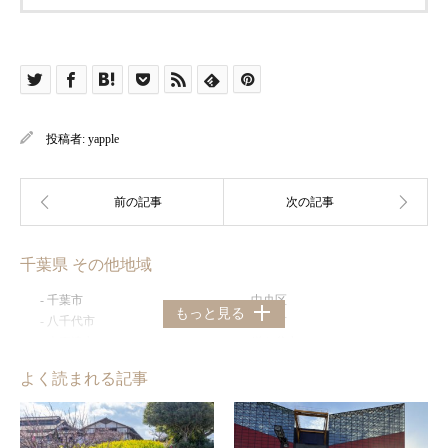
投稿者:
yapple
千葉県 その他地域
千葉市
中央区
もっと見る
八千代市
船橋市
木更津市
鎌ケ谷市
松戸市
佐倉市
よく読まれる記事