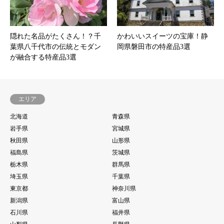
隠れた名品がたくさん！？千
かわいいスイーツの宝庫！静
葉県八千代市の伝統とモダン
岡県磐田市の特産品3選
が融合する特産品3選
エリア
北海道
青森県
岩手県
宮城県
秋田県
山形県
福島県
茨城県
栃木県
群馬県
埼玉県
千葉県
東京都
神奈川県
新潟県
富山県
石川県
福井県