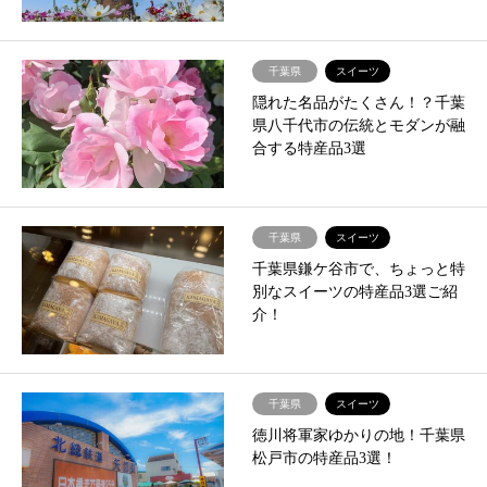
千葉県
スイーツ
隠れた名品がたくさん！？千葉
県八千代市の伝統とモダンが融
合する特産品3選
千葉県
スイーツ
千葉県鎌ケ谷市で、ちょっと特
別なスイーツの特産品3選ご紹
介！
千葉県
スイーツ
徳川将軍家ゆかりの地！千葉県
松戸市の特産品3選！