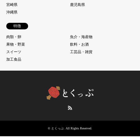
宮崎県
鹿児島県
沖縄県
特徴
肉類・卵
魚介・海産物
果物・野菜
飲料・お酒
スイーツ
工芸品・雑貨
加工食品
RSS
©
とくっぷ
. All Rights Reserved.