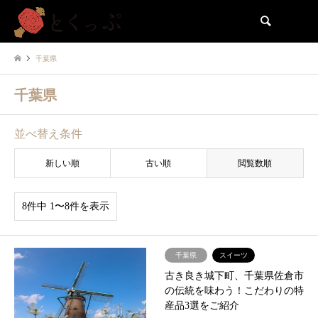
検索
千葉県
千葉県
並べ替え条件
新しい順
古い順
閲覧数順
8件中 1〜8件を表示
千葉県
スイーツ
古き良き城下町、千葉県佐倉市
の伝統を味わう！こだわりの特
産品3選をご紹介