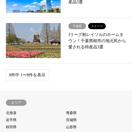
産品3選
千葉県
スイーツ
Jリーグ柏レイソルのホームタ
ウン！千葉県柏市の地元民から
愛される特産品3選
8件中 1〜8件を表示
エリア
北海道
青森県
岩手県
宮城県
秋田県
山形県