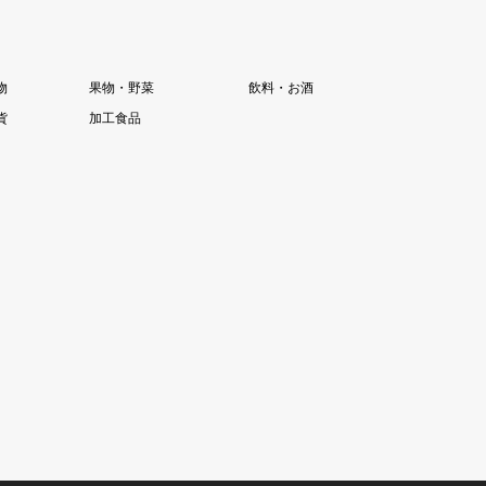
物
果物・野菜
飲料・お酒
貨
加工食品