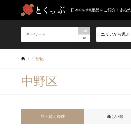
日本中の特産品をご紹介！あな
and
エリアから選ぶ
or
中野区
中野区
並べ替え条件
新しい順