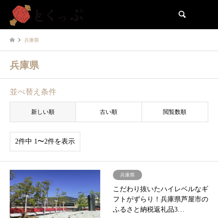
検索
兵庫県
兵庫県
並べ替え条件
新しい順
古い順
閲覧数順
2件中 1〜2件を表示
兵庫県
こだわり抜いたハイレベルなギ
フトがずらり！兵庫県芦屋市の
ふるさと納税返礼品3…