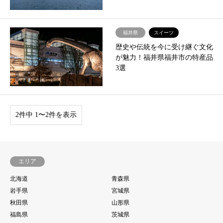
福井県
スイーツ
歴史や伝統を今に受け継ぐ文化
が魅力！福井県福井市の特産品
3選
2件中 1〜2件を表示
エリア
北海道
青森県
岩手県
宮城県
秋田県
山形県
福島県
茨城県