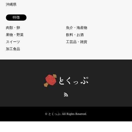
沖縄県
特徴
肉類・卵
魚介・海産物
果物・野菜
飲料・お酒
スイーツ
工芸品・雑貨
加工食品
RSS
©
とくっぷ
. All Rights Reserved.