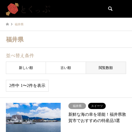
検索
福井県
福井県
並べ替え条件
新しい順
古い順
閲覧数順
2件中 1〜2件を表示
福井県
スイーツ
新鮮な海の幸を堪能！福井県敦
賀市でおすすめの特産品3選