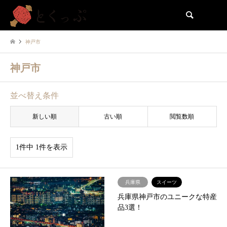
検索
神戸市
神戸市
並べ替え条件
新しい順
古い順
閲覧数順
1件中 1件を表示
兵庫県
スイーツ
兵庫県神戸市のユニークな特産
品3選！