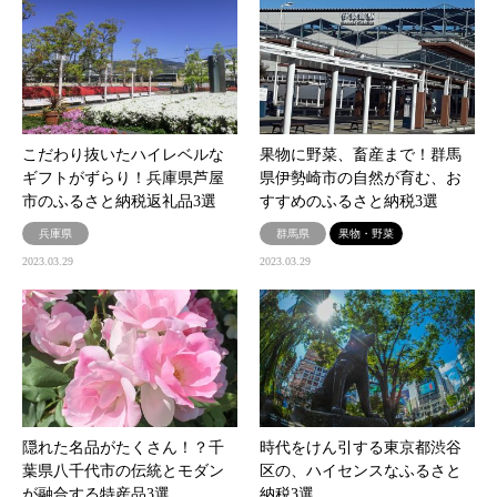
こだわり抜いたハイレベルな
果物に野菜、畜産まで！群馬
ギフトがずらり！兵庫県芦屋
県伊勢崎市の自然が育む、お
市のふるさと納税返礼品3選
すすめのふるさと納税3選
兵庫県
群馬県
果物・野菜
2023.03.29
2023.03.29
隠れた名品がたくさん！？千
時代をけん引する東京都渋谷
葉県八千代市の伝統とモダン
区の、ハイセンスなふるさと
が融合する特産品3選
納税3選