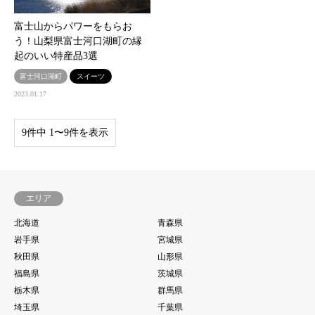
富士山からパワーをもらお
う！山梨県富士河口湖町の縁
起のいい特産品3選
富士河口湖町
スイーツ
2023.01.17
9件中 1〜9件を表示
エリア
北海道
青森県
岩手県
宮城県
秋田県
山形県
福島県
茨城県
栃木県
群馬県
埼玉県
千葉県