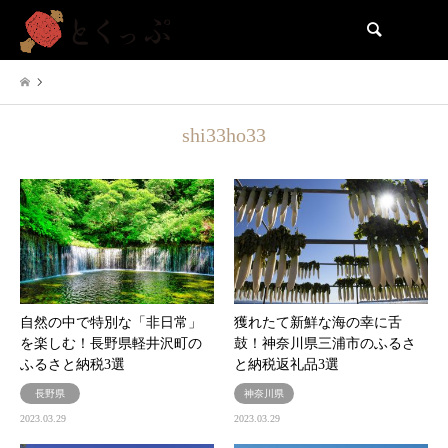
検索
shi33ho33
自然の中で特別な「非日常」
獲れたて新鮮な海の幸に舌
を楽しむ！長野県軽井沢町の
鼓！神奈川県三浦市のふるさ
ふるさと納税3選
と納税返礼品3選
長野県
神奈川県
2023.03.29
2023.03.29