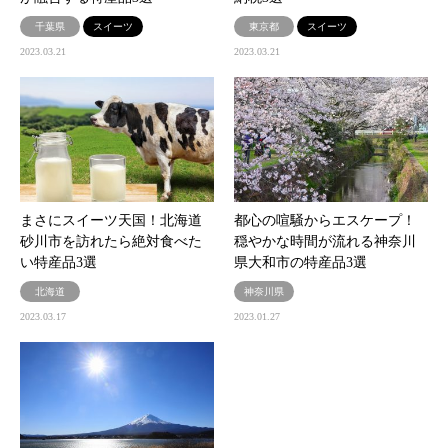
千葉県
スイーツ
東京都
スイーツ
2023.03.21
2023.03.21
まさにスイーツ天国！北海道
都心の喧騒からエスケープ！
砂川市を訪れたら絶対食べた
穏やかな時間が流れる神奈川
い特産品3選
県大和市の特産品3選
北海道
神奈川県
2023.03.17
2023.01.27