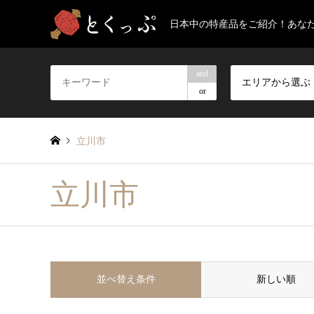
日本中の特産品をご紹介！あな
and
エリアから選ぶ
or
立川市
立川市
並べ替え条件
新しい順