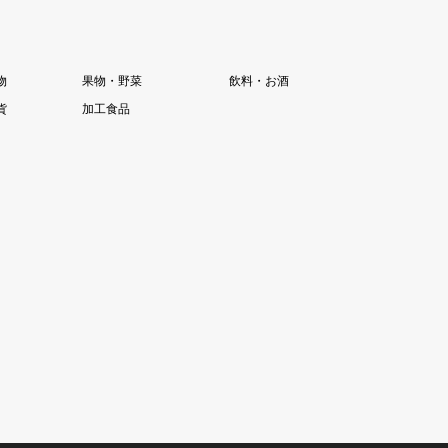
物
果物・野菜
飲料・お酒
貨
加工食品