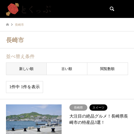
検索
長崎市
長崎市
並べ替え条件
新しい順
古い順
閲覧数順
1件中 1件を表示
長崎県
スイーツ
大注目の絶品グルメ！長崎県長
崎市の特産品3選！