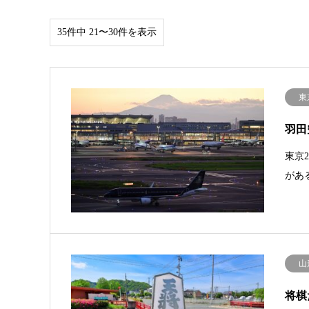
35件中 21〜30件を表示
東
羽田
東京
があ
山
将棋