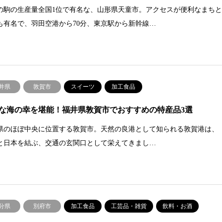
の駒の生産量全国1位で有名な、山形県天童市。アクセスが便利なまち
も有名で、羽田空港から70分、東京駅から新幹線…
井県
敦賀市
スイーツ
加工食品
な海の幸を堪能！福井県敦賀市でおすすめの特産品3選
県のほぼ中央に位置する敦賀市。天然の良港として知られる敦賀港は、
と日本を結ぶ、交通の玄関口として栄えてきまし…
分県
別府市
加工食品
工芸品・雑貨
飲料・お酒