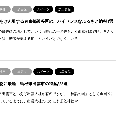
京都
渋谷区
スイーツ
加工食品
をけん引する東京都渋谷区の、ハイセンスなふるさと納税3選
の最先端の地として、いつも時代の一歩先をいく東京都渋谷区。そんな
区は「若者が集まる街」というだけでなく、いろ…
根県
出雲市
スイーツ
加工食品
物に最適！島根県出雲市の特産品3選
県出雲市といえば出雲大社が有名ですが、「神話の国」として全国的に
れているように、出雲大社のほかにも須佐神社や…