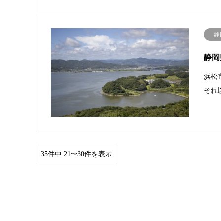
静
静岡
浜松
それ
35件中 21〜30件を表示