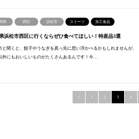
岡県
西区
浜松市
スイーツ
加工食品
県浜松市西区に行くならぜひ食べてほしい！特産品3選
市と聞くと、餃子やうなぎを真っ先に思い浮かべるかもしれませんが、
以外にもおいしいものがたくさんあるんです！今…
1
2
3
4
