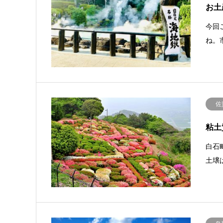
お土
今回
ね。
佐
粘土
白石
土壌