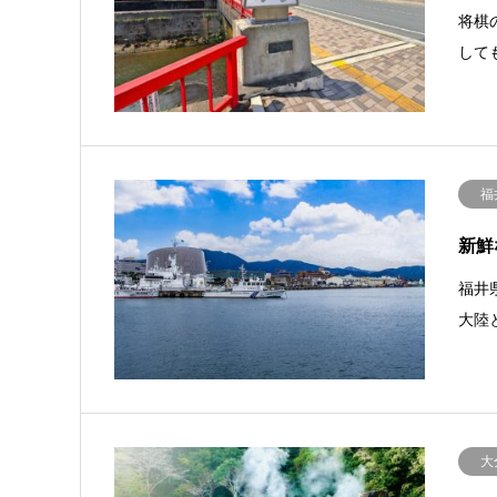
将棋
して
福
新鮮
福井
大陸
大