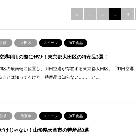
1
2
3
4

京都
大田区
スイーツ
加工食品
空港利用の際にぜひ！東京都大田区の特産品3選！
23区の最南端に位置し、羽田空港が存在する東京都大田区。「羽田空港
ることは知ってるけど、特産品は知らない……」と…
形県
天童市
スイーツ
加工食品
だけじゃない！山形県天童市の特産品3選