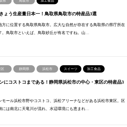
取県
鳥取市
加工食品
きょう生産量日本一！鳥取県鳥取市の特産品3選
地方に位置する鳥取県鳥取市。広大な自然が存在する鳥取県の県庁所在
す。鳥取市といえば、鳥取砂丘が有名ですね。山…
東区
静岡県
浜松市
スイーツ
加工食品
ンにコストコまである！静岡県浜松市の中心・東区の特産品3
ンモール浜松市野やコストコ、浜松アリーナなどがある浜松市東区。区
側には南北に天竜川が流れ、水辺環境にも恵まれ…