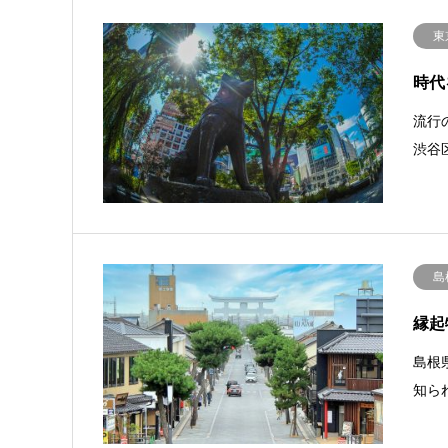
東
時代
流行
渋谷
島
縁起
島根
知ら